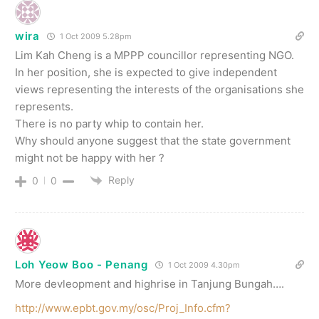
wira
1 Oct 2009 5.28pm
Lim Kah Cheng is a MPPP councillor representing NGO.
In her position, she is expected to give independent
views representing the interests of the organisations she
represents.
There is no party whip to contain her.
Why should anyone suggest that the state government
might not be happy with her ?
Reply
0
0
Loh Yeow Boo - Penang
1 Oct 2009 4.30pm
More devleopment and highrise in Tanjung Bungah….
http://www.epbt.gov.my/osc/Proj_Info.cfm?