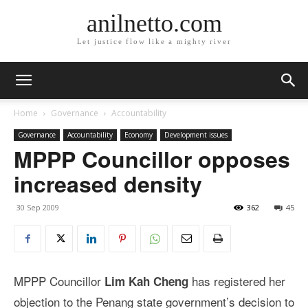
anilnetto.com
Let justice flow like a mighty river
Home
Governance
Accountability
Governance
Accountability
Economy
Development issues
MPPP Councillor opposes
increased density
30 Sep 2009
362
45
MPPP Councillor
has registered her
Lim Kah Cheng
objection to the Penang state government’s decision to