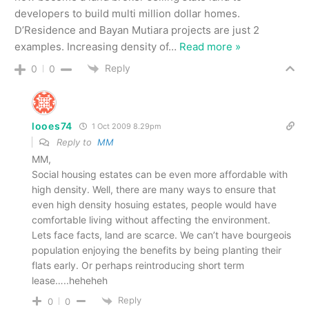
developers to build multi million dollar homes.
D’Residence and Bayan Mutiara projects are just 2
examples. Increasing density of
…
Read more »
Reply
0
0
looes74
1 Oct 2009 8.29pm
Reply to
MM
MM,
Social housing estates can be even more affordable with
high density. Well, there are many ways to ensure that
even high density hosuing estates, people would have
comfortable living without affecting the environment.
Lets face facts, land are scarce. We can’t have bourgeois
population enjoying the benefits by being planting their
flats early. Or perhaps reintroducing short term
lease…..heheheh
Reply
0
0