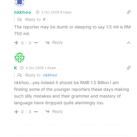
nkkhoo
3 Oct 2009 9.14am
Reply to
K
The reporter may be dumb or sleeping to say 1.5 mil is RM
750 mil.
Reply
0
0
K
4 Oct 2009 1.42am
Reply to
nkkhoo
nkkhoo…yes indeed it should be RMB 1.5 Billion.I am
finding some of the younger reporters these days making
such silly mistakes and their grammer and mastery of
language have dropped quite alarmingly too.
Reply
0
0