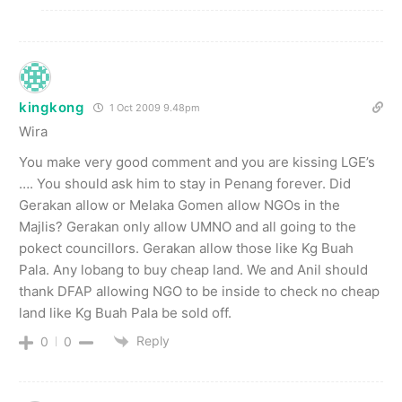
kingkong
1 Oct 2009 9.48pm
Wira
You make very good comment and you are kissing LGE’s
…. You should ask him to stay in Penang forever. Did
Gerakan allow or Melaka Gomen allow NGOs in the
Majlis? Gerakan only allow UMNO and all going to the
pokect councillors. Gerakan allow those like Kg Buah
Pala. Any lobang to buy cheap land. We and Anil should
thank DFAP allowing NGO to be inside to check no cheap
land like Kg Buah Pala be sold off.
Reply
0
0