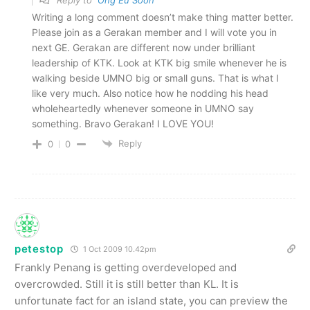
Writing a long comment doesn’t make thing matter better.
Please join as a Gerakan member and I will vote you in
next GE. Gerakan are different now under brilliant
leadership of KTK. Look at KTK big smile whenever he is
walking beside UMNO big or small guns. That is what I
like very much. Also notice how he nodding his head
wholeheartedly whenever someone in UMNO say
something. Bravo Gerakan! I LOVE YOU!
Reply
0
0
petestop
1 Oct 2009 10.42pm
Frankly Penang is getting overdeveloped and
overcrowded. Still it is still better than KL. It is
unfortunate fact for an island state, you can preview the