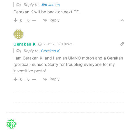
Reply to
Jim James
Gerakan K will be back on next GE.
Reply
0
0
Gerakan K
2 Oct 2009 1.02am
Reply to
Gerakan K
I am Gerakan K, and I am an UMNO moron and a Gerakan
(political) eunuch. Sorry for troubling everyone for my
insensitive posts!
Reply
0
0