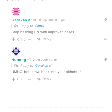
Gerakan K
30 Sep 2009 8.08pm
Reply to
SamG
Stop bashing BN with unproven cases.
Reply
0
0
Nutmeg
2 Oct 2009 1.01am
Reply to
Gerakan K
UMNO-bot, crawl back into your pithole…!
Reply
0
0