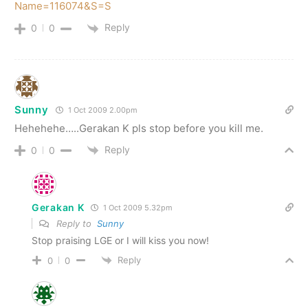
Name=116074&S=S
Reply
0
0
Sunny
1 Oct 2009 2.00pm
Hehehehe…..Gerakan K pls stop before you kill me.
Reply
0
0
Gerakan K
1 Oct 2009 5.32pm
Reply to
Sunny
Stop praising LGE or I will kiss you now!
Reply
0
0