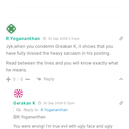
R.Yogananthan
30 Sep 2009 5.51pm
Jyk,when you condemn Greakan K, it shows that you
have fully missed the heavy sarcasm in his posting.
Read between the lines and you will know exactly what
he means.
Reply
0
0
Gerakan K
30 Sep 2009 6.13pm
Reply to
R.Yogananthan
@R.Yogananthan
You were wrong! I’m true evil with ugly face and ugly