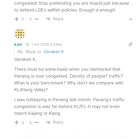
congested! Stop pretending you are stupid just because
to defend LGE’s selfish policies. Enough is enough.
Reply
0
0
ken
1 Oct 2009 9.33am
Reply to
Gerakan K
Gerakan K,
There must be some basis when you mentioned that
Penang is over congested. Density of people? traffic?
What is your benchmark? Why don’t we compare with
KL/Klang Valley?
I was holidaying in Penang last month. Penang’s traffic
congestion is way far behind KL/PJ. It may not even
match Kajang or Klang.
Reply
0
0