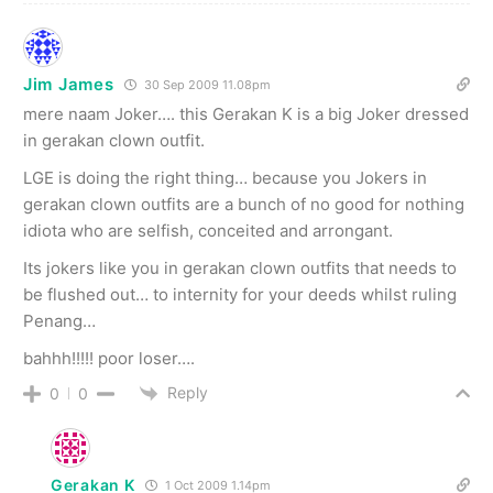
Jim James
30 Sep 2009 11.08pm
mere naam Joker…. this Gerakan K is a big Joker dressed
in gerakan clown outfit.
LGE is doing the right thing… because you Jokers in
gerakan clown outfits are a bunch of no good for nothing
idiota who are selfish, conceited and arrongant.
Its jokers like you in gerakan clown outfits that needs to
be flushed out… to internity for your deeds whilst ruling
Penang…
bahhh!!!!! poor loser….
Reply
0
0
Gerakan K
1 Oct 2009 1.14pm