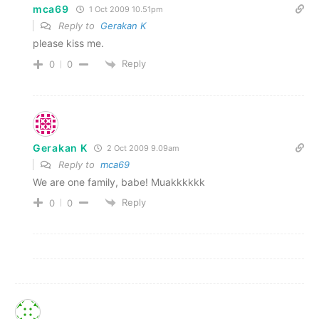
mca69
1 Oct 2009 10.51pm
Reply to
Gerakan K
please kiss me.
Reply
0
0
Gerakan K
2 Oct 2009 9.09am
Reply to
mca69
We are one family, babe! Muakkkkkk
Reply
0
0