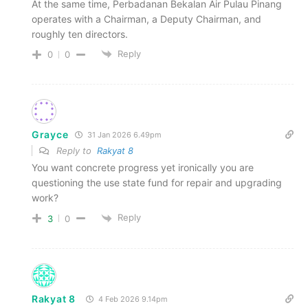
At the same time, Perbadanan Bekalan Air Pulau Pinang
operates with a Chairman, a Deputy Chairman, and
roughly ten directors.
Reply
0
0
Grayce
31 Jan 2026 6.49pm
Reply to
Rakyat 8
You want concrete progress yet ironically you are
questioning the use state fund for repair and upgrading
work?
Reply
3
0
Rakyat 8
4 Feb 2026 9.14pm