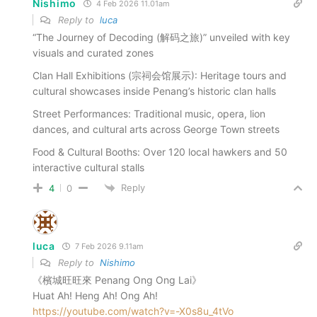
Nishimo
4 Feb 2026 11.01am
Reply to
luca
“The Journey of Decoding (解码之旅)” unveiled with key
visuals and curated zones
Clan Hall Exhibitions (宗祠会馆展示): Heritage tours and
cultural showcases inside Penang’s historic clan halls
Street Performances: Traditional music, opera, lion
dances, and cultural arts across George Town streets
Food & Cultural Booths: Over 120 local hawkers and 50
interactive cultural stalls
Reply
4
0
luca
7 Feb 2026 9.11am
Reply to
Nishimo
《檳城旺旺來 Penang Ong Ong Lai》
Huat Ah! Heng Ah! Ong Ah!
https://youtube.com/watch?v=-X0s8u_4tVo