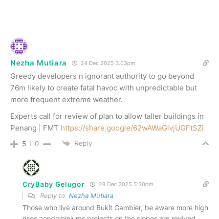
Nezha Mutiara
24 Dec 2025 3.03pm
Greedy developers n ignorant authority to go beyond
76m likely to create fatal havoc with unpredictable but
more frequent extreme weather.
Experts call for review of plan to allow taller buildings in
Penang | FMT
https://share.google/62wAWaGlvjUGFtSZi
Reply
5
0
CryBaby Gelugor
28 Dec 2025 5.30pm
Reply to
Nezha Mutiara
Those who live around Bukit Gambier, be aware more high
rises condominiums projects on the slopes are revived