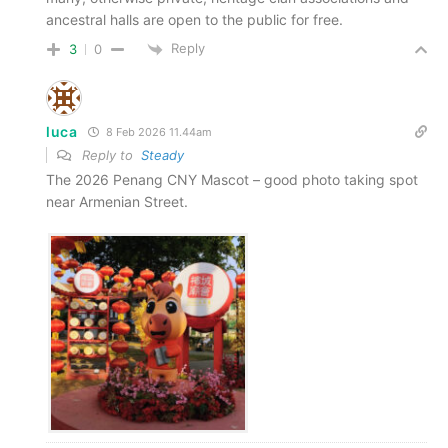
ancestral halls are open to the public for free.
Reply
3
0
luca
8 Feb 2026 11.44am
Reply to
Steady
The 2026 Penang CNY Mascot – good photo taking spot
near Armenian Street.