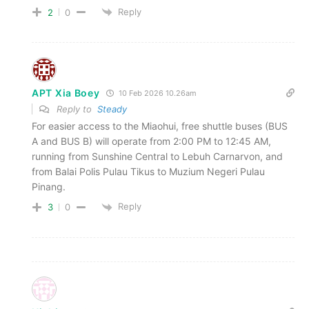
Reply
2
0
APT Xia Boey
10 Feb 2026 10.26am
Reply to
Steady
For easier access to the Miaohui, free shuttle buses (BUS
A and BUS B) will operate from 2:00 PM to 12:45 AM,
running from Sunshine Central to Lebuh Carnarvon, and
from Balai Polis Pulau Tikus to Muzium Negeri Pulau
Pinang.
Reply
3
0