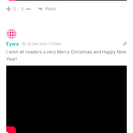
Reply
0
0
Eywa
25 Dec 2025 11.07am
I wish all readers a very Merry Christmas and Happy New
Year!