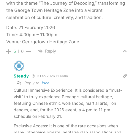
with the theme “The Journey of Decoding,” transforming
the George Town Heritage Zone into a vibrant
celebration of culture, creativity, and tradition.
Date: 21 February 2026
Time: 4:00pm – 11:00pm
Venue: Georgetown Heritage Zone
Reply
5
0
Steady
3 Feb 2026 11.41am
Reply to
luca
Cultural Immersive Experience: It is considered a “must-
visit” to truly experience Penang’s cultural heritage,
featuring Chinese ethnic workshops, martial arts, lion
dances, and, for the 2026 event, a 4 pm to 11 pm
schedule on February 21.
Exclusive Access: It is one of the rare occasions when
many, otherwise private, heritage clan associations and