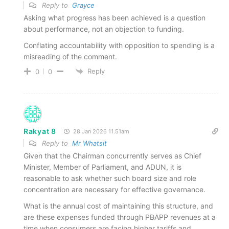
Reply to
Grayce
Asking what progress has been achieved is a question
about performance, not an objection to funding.
Conflating accountability with opposition to spending is a
misreading of the comment.
Reply
0
0
Rakyat 8
28 Jan 2026 11.51am
Reply to
Mr Whatsit
Given that the Chairman concurrently serves as Chief
Minister, Member of Parliament, and ADUN, it is
reasonable to ask whether such board size and role
concentration are necessary for effective governance.
What is the annual cost of maintaining this structure, and
are these expenses funded through PBAPP revenues at a
time when consumers are facing higher tariffs and