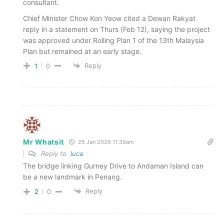
consultant.
Chief Minister Chow Kon Yeow cited a Dewan Rakyat
reply in a statement on Thurs (Feb 12), saying the project
was approved under Rolling Plan 1 of the 13th Malaysia
Plan but remained at an early stage.
Reply
1
0
Mr Whatsit
25 Jan 2026 11.39am
Reply to
luca
The bridge linking Gurney Drive to Andaman Island can
be a new landmark in Penang.
Reply
2
0