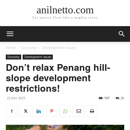
anilnetto.com
Let justice flow like a mighty river
Home
Economy
Development issues
Economy
Development issues
Don’t relax Penang hill-
slope development
restrictions!
22 Dec 2025
157
29