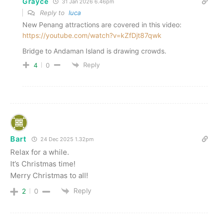
Grayce
31 Jan 2026 6.46pm
Reply to
luca
New Penang attractions are covered in this video:
https://youtube.com/watch?v=kZfDjt87qwk
Bridge to Andaman Island is drawing crowds.
Reply
4
0
Bart
24 Dec 2025 1.32pm
Relax for a while.
It’s Christmas time!
Merry Christmas to all!
Reply
2
0