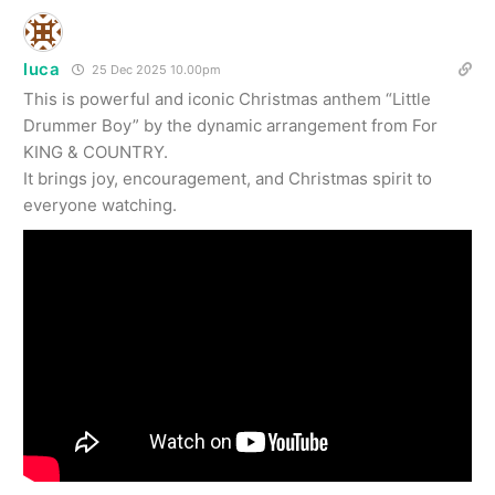
luca
25 Dec 2025 10.00pm
This is powerful and iconic Christmas anthem “Little
Drummer Boy” by the dynamic arrangement from For
KING & COUNTRY.
It brings joy, encouragement, and Christmas spirit to
everyone watching.